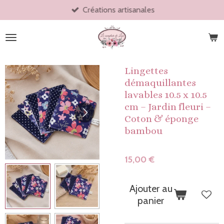
Créations artisanales
Passer
au
contenu
principal
Lingettes
démaquillantes
lavables 10.5 x 10.5
cm – Jardin fleuri –
Coton & éponge
bambou
15,00 €
Ajouter au
panier