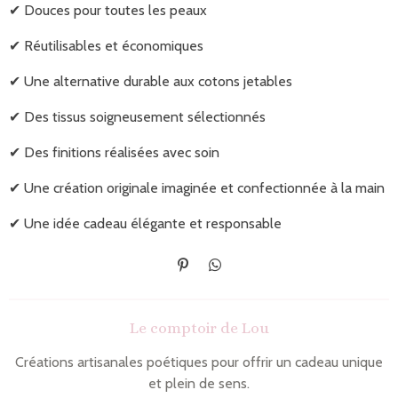
✔ Douces pour toutes les peaux
✔ Réutilisables et économiques
✔ Une alternative durable aux cotons jetables
✔ Des tissus soigneusement sélectionnés
✔ Des finitions réalisées avec soin
✔ Une création originale imaginée et confectionnée à la main
✔ Une idée cadeau élégante et responsable
É
P
p
a
i
r
n
t
Le comptoir de Lou
g
a
l
g
e
e
Créations artisanales poétiques pour offrir un cadeau unique
r
r
et plein de sens.