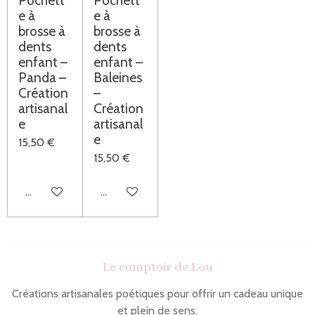
Pochett
Pochett
e à
e à
brosse à
brosse à
dents
dents
enfant –
enfant –
Panda –
Baleines
Création
–
artisanal
Création
e
artisanal
e
15,50 €
15,50 €
Ajouter au panier
Ajouter au panier
Le comptoir de Lou
Créations artisanales poétiques pour offrir un cadeau unique
et plein de sens.