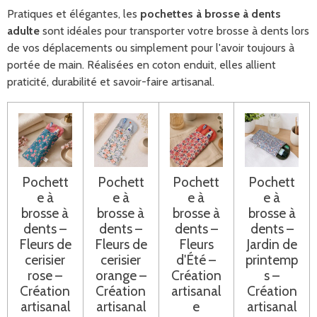
Pratiques et élégantes, les
pochettes à brosse à dents
adulte
sont idéales pour transporter votre brosse à dents lors
de vos déplacements ou simplement pour l'avoir toujours à
portée de main. Réalisées en coton enduit, elles allient
praticité, durabilité et savoir-faire artisanal.
Pochett
Pochett
Pochett
Pochett
e à
e à
e à
e à
brosse à
brosse à
brosse à
brosse à
dents –
dents –
dents –
dents –
Fleurs de
Fleurs de
Fleurs
Jardin de
cerisier
cerisier
d'Été –
printemp
rose –
orange –
Création
s –
Création
Création
artisanal
Création
artisanal
artisanal
e
artisanal