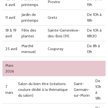
Provins
6 avril
printemps
19h
Jardin de
De 10h à
11 avril
Gretz
printemps
18h
18 & 19
Fête des
Sainte-Geneviève-
De 10h à
avril
plantes
des-Bois (91)
18h30
Marché
De 8h à
25 avril
Coupvray
mensuel
13h
Mars
2026
De
Salon du bien être (créations
Saint-
7
10h
couture dédié à la thématique
Germain-
mars
à
du salon)
sur-Morin
18h