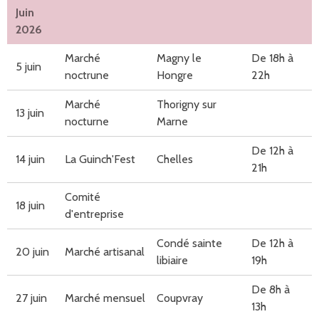
Juin
2026
Marché
Magny le
De 18h à
5 juin
noctrune
Hongre
22h
Marché
Thorigny sur
13 juin
nocturne
Marne
De 12h à
14 juin
La Guinch'Fest
Chelles
21h
Comité
18 juin
d'entreprise
Condé sainte
De 12h à
20 juin
Marché artisanal
libiaire
19h
De 8h à
27 juin
Marché mensuel
Coupvray
13h