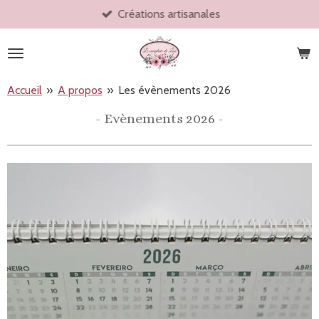
Créations artisanales
Passer
au
contenu
principal
Accueil
»
A propos
»
Les évènements 2026
- Evènements 2026 -