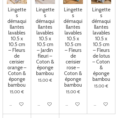
Lingette
Lingette
Lingette
Lingette
s
s
s
s
démaqui
démaqui
démaqui
démaqui
llantes
llantes
llantes
llantes
lavables
lavables
lavables
lavables
10.5 x
10.5 x
10.5 x
10.5 x
10.5 cm
10.5 cm
10.5 cm
10.5 cm
– Fleurs
– Jardin
– Fleurs
– Fleurs
de
fleuri –
de
de lotus
cerisier
Coton &
cerisier
– Coton
orange –
éponge
rose –
&
Coton &
bambou
Coton &
éponge
éponge
éponge
bambou
15,00 €
bambou
bambou
15,00 €
15,00 €
15,00 €
Ajouter au panier
Ajouter au panier
Ajouter au panier
Ajouter au pa