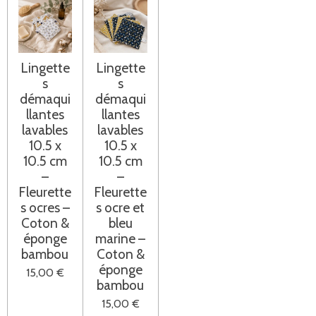
Lingette
Lingette
s
s
démaqui
démaqui
llantes
llantes
lavables
lavables
10.5 x
10.5 x
10.5 cm
10.5 cm
–
–
Fleurette
Fleurette
s ocres –
s ocre et
Coton &
bleu
éponge
marine –
bambou
Coton &
éponge
15,00 €
bambou
15,00 €