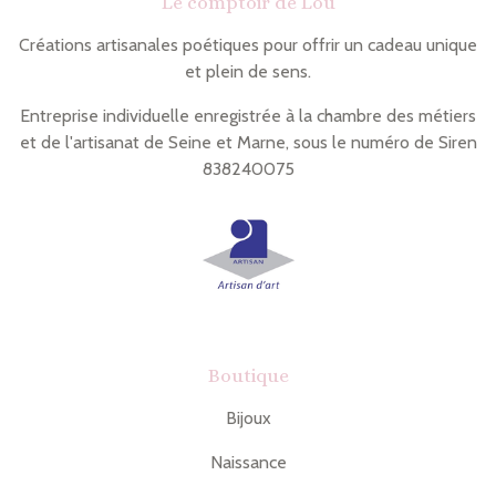
Le comptoir de Lou
g
a
l
g
e
e
Créations artisanales poétiques pour offrir un cadeau unique
r
r
et plein de sens.
Entreprise individuelle enregistrée à la chambre des métiers
et de l'artisanat de Seine et Marne, sous le numéro de Siren
838240075
Boutique
Bijoux
Naissance