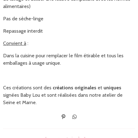
alimentaires)
Pas de sèche-linge
Repassage interdit
Convient à
:
Dans la cuisine pour remplacer le film étirable et tous les
emballages à usage unique.
Ces créations sont des
créations originales
et
uniques
signées Baby Lou et sont réalisées dans notre atelier de
Seine et Marne.
É
P
p
a
i
r
n
t