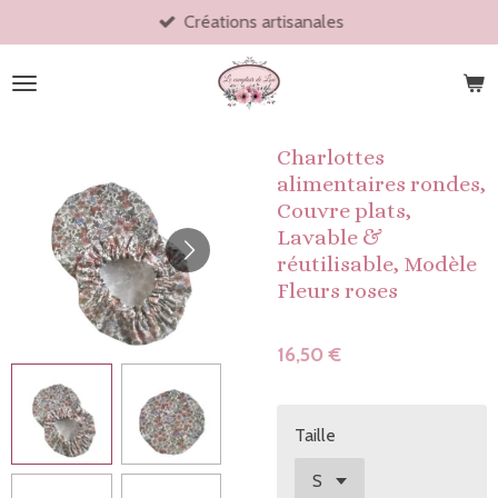
Créations artisanales
Passer
au
contenu
principal
Charlottes
alimentaires rondes,
Couvre plats,
Lavable &
réutilisable, Modèle
Fleurs roses
16,50 €
Taille