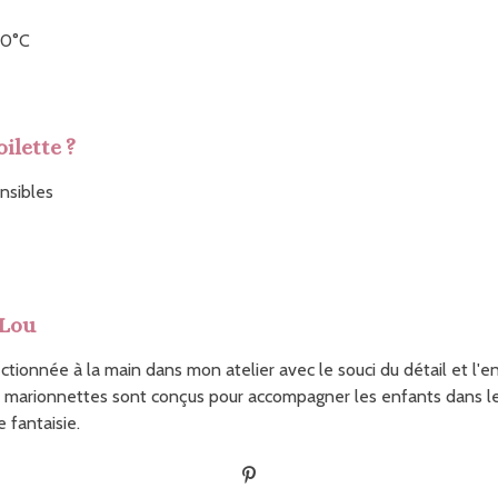
30°C
ilette ?
nsibles
 Lou
tionnée à la main dans mon atelier avec le souci du détail et l'e
 marionnettes sont conçus pour accompagner les enfants dans leur
 fantaisie.
É