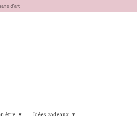
sane d'art
en être
Idées cadeaux