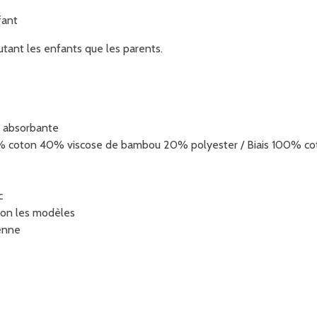
fant
utant les enfants que les parents.
 absorbante
 coton 40% viscose de bambou 20% polyester / Biais 100% co
c
lon les modèles
ienne