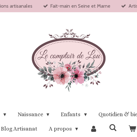
ions artisanales
Fait-main en Seine et Marne
Arti
x
Naissance
Enfants
Quotidien & bi
Blog Artisanat
A propos