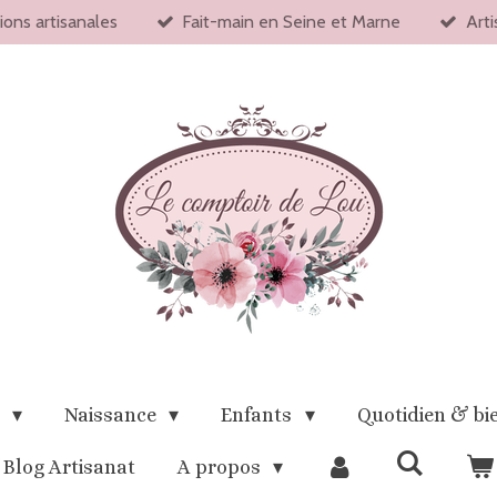
ions artisanales
Fait-main en Seine et Marne
Arti
x
Naissance
Enfants
Quotidien & bi
Blog Artisanat
A propos