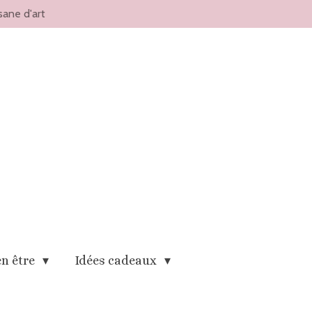
sane d'art
en être
Idées cadeaux