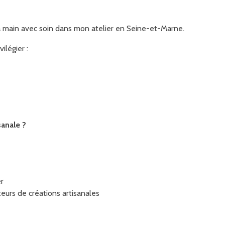
la main avec soin dans mon atelier en Seine-et-Marne.
vilégier :
é
sanale ?
er
eurs de créations artisanales