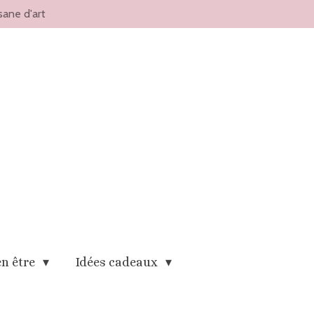
sane d'art
en être
Idées cadeaux