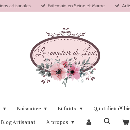
ions artisanales
Fait-main en Seine et Marne
Arti
x
Naissance
Enfants
Quotidien & bi
Blog Artisanat
A propos