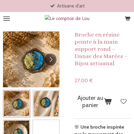
Artisane d'art
Passer
au
contenu
principal
Broche en résine
peinte à la main
support rond –
Danse des Marées –
Bijou artisanal
27,00 €
Ajouter au
panier
🌸
Une broche inspirée