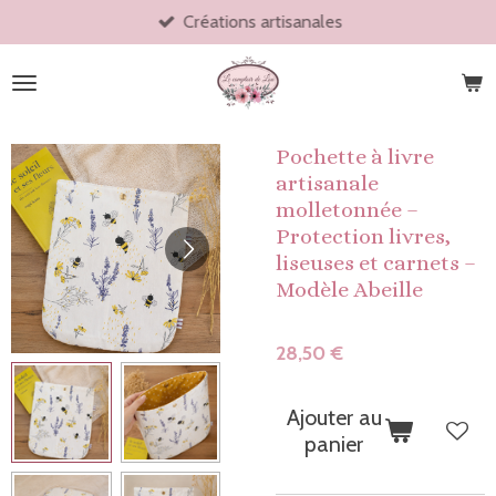
Créations artisanales
Passer
au
contenu
principal
Pochette à livre
artisanale
molletonnée –
Protection livres,
liseuses et carnets –
Modèle Abeille
28,50 €
Ajouter au
panier