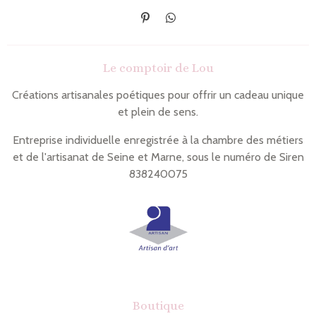
É
P
p
a
i
r
n
t
Le comptoir de Lou
g
a
l
g
e
e
Créations artisanales poétiques pour offrir un cadeau unique
r
r
et plein de sens.
Entreprise individuelle enregistrée à la chambre des métiers
et de l'artisanat de Seine et Marne, sous le numéro de Siren
838240075
Boutique