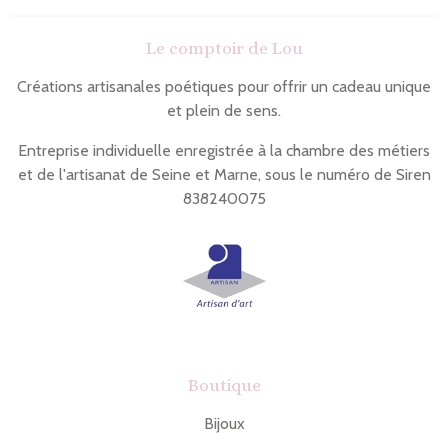
i
r
n
t
Le comptoir de Lou
g
a
l
g
e
e
Créations artisanales poétiques pour offrir un cadeau unique
r
r
et plein de sens.
Entreprise individuelle enregistrée à la chambre des métiers
et de l'artisanat de Seine et Marne, sous le numéro de Siren
838240075
Boutique
Bijoux