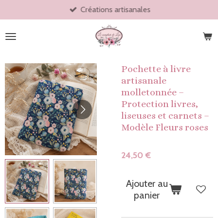
Créations artisanales
Passer
au
contenu
principal
Pochette à livre
artisanale
molletonnée –
Protection livres,
liseuses et carnets –
Modèle Fleurs roses
24,50 €
Ajouter au
panier