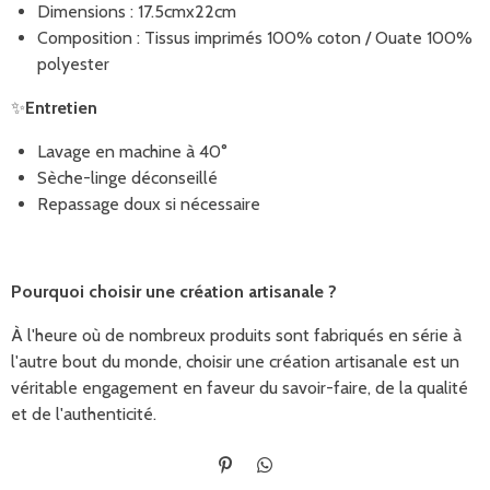
Dimensions : 17.5cmx22cm
Composition : Tissus imprimés 100% coton / Ouate 100%
polyester
✨
Entretien
Lavage en machine à 40°
Sèche-linge déconseillé
Repassage doux si nécessaire
Pourquoi choisir une création artisanale ?
À l'heure où de nombreux produits sont fabriqués en série à
l'autre bout du monde, choisir une création artisanale est un
véritable engagement en faveur du savoir-faire, de la qualité
et de l'authenticité.
É
P
p
a