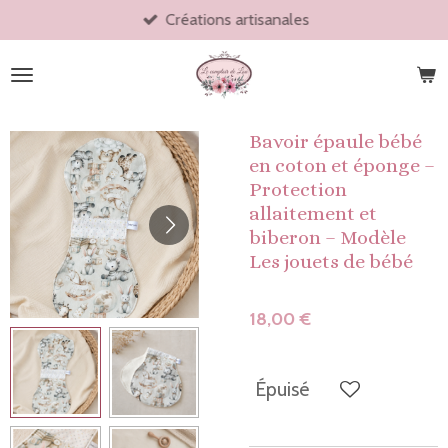
Créations artisanales
Passer
au
contenu
principal
Bavoir épaule bébé
en coton et éponge –
Protection
allaitement et
biberon – Modèle
Les jouets de bébé
18,00 €
Épuisé