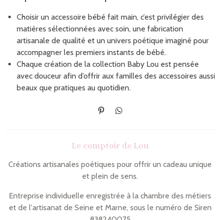
Choisir un accessoire bébé fait main, c’est privilégier des
matières sélectionnées avec soin, une fabrication
artisanale de qualité et un univers poétique imaginé pour
accompagner les premiers instants de bébé.
Chaque création de la collection Baby Lou est pensée
avec douceur afin d’offrir aux familles des accessoires aussi
beaux que pratiques au quotidien.
É
P
p
a
i
r
n
t
Le comptoir de Lou
g
a
l
g
e
e
Créations artisanales poétiques pour offrir un cadeau unique
r
r
et plein de sens.
Entreprise individuelle enregistrée à la chambre des métiers
et de l'artisanat de Seine et Marne, sous le numéro de Siren
838240075