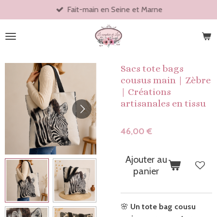
Fait-main en Seine et Marne
Passer
au
contenu
principal
Sacs tote bags
cousus main | Zèbre
| Créations
artisanales en tissu
46,00 €
Ajouter au
panier
🌸
Un tote bag cousu