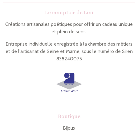
i
r
n
t
Le comptoir de Lou
g
a
l
g
e
e
Créations artisanales poétiques pour offrir un cadeau unique
r
r
et plein de sens.
Entreprise individuelle enregistrée à la chambre des métiers
et de l'artisanat de Seine et Marne, sous le numéro de Siren
838240075
Boutique
Bijoux