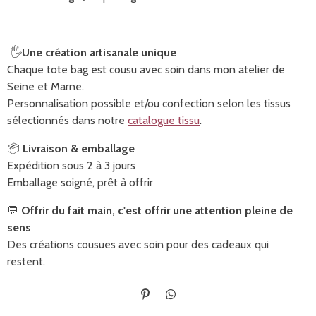
🖐️
Une création artisanale unique
Chaque tote bag est cousu avec soin dans mon atelier de
Seine et Marne.
Personnalisation possible et/ou confection selon les tissus
sélectionnés dans notre
catalogue tissu
.
📦
Livraison & emballage
Expédition sous 2 à 3 jours
Emballage soigné, prêt à offrir
💬
Offrir du fait main, c'est offrir une attention pleine de
sens
Des créations cousues avec soin pour des cadeaux qui
restent.
É
P
p
a