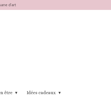
sane d'art
en être
Idées cadeaux