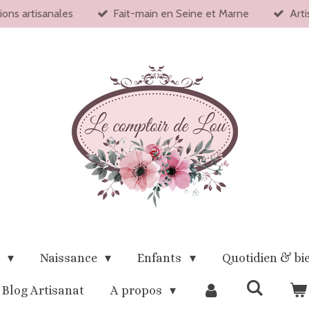
ions artisanales
Fait-main en Seine et Marne
Arti
x
Naissance
Enfants
Quotidien & bi
Blog Artisanat
A propos