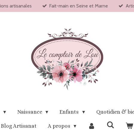
ions artisanales
Fait-main en Seine et Marne
Arti
x
Naissance
Enfants
Quotidien & bi
Blog Artisanat
A propos