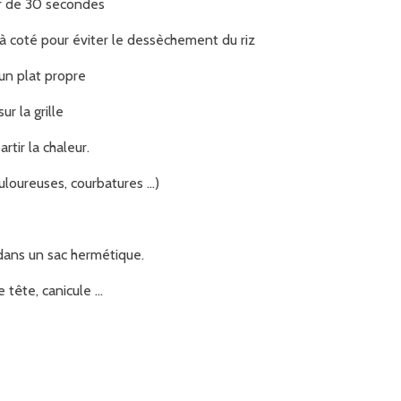
er de 30 secondes
 à coté pour éviter le dessèchement du riz
un plat propre
r la grille
rtir la chaleur.
uloureuses, courbatures ...)
 dans un sac hermétique.
tête, canicule ...