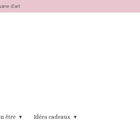
sane d'art
en être
Idées cadeaux