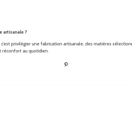
 artisanale ?
 c’est privilégier une fabrication artisanale, des matières sélecti
 réconfort au quotidien.
É
p
i
n
g
l
e
r