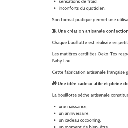
sensations de froid,
inconforts du quotidien.
Son format pratique permet une utilisat
🧵
Une création artisanale confectio
Chaque bouillotte est réalisée en peti
Les matières certifiées Oeko-Tex respe
Baby Lou.
Cette fabrication artisanale française 
🎁
Une idée cadeau utile et pleine d
La bouillotte sèche artisanale constitu
une naissance,
un anniversaire,
un cadeau cocooning,
un moment de bien-être,