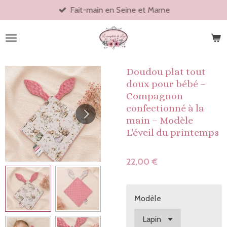
Fait-main en Seine et Marne
Passer
au
contenu
principal
Doudou plat tout
doux pour bébé –
Compagnon
confectionné à la
main – Modèle
L'éveil du printemps
22,00 €
Modèle