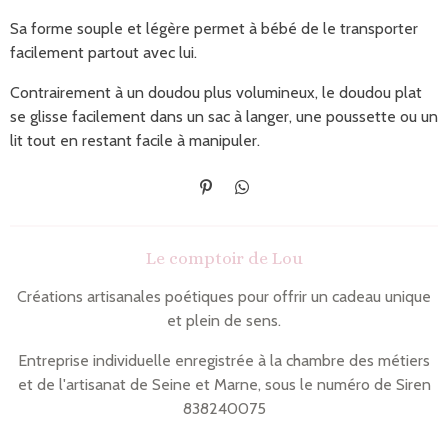
Sa forme souple et légère permet à bébé de le transporter
facilement partout avec lui.
Contrairement à un doudou plus volumineux, le doudou plat
se glisse facilement dans un sac à langer, une poussette ou un
lit tout en restant facile à manipuler.
É
P
p
a
i
r
n
t
Le comptoir de Lou
g
a
l
g
e
e
Créations artisanales poétiques pour offrir un cadeau unique
r
r
et plein de sens.
Entreprise individuelle enregistrée à la chambre des métiers
et de l'artisanat de Seine et Marne, sous le numéro de Siren
838240075