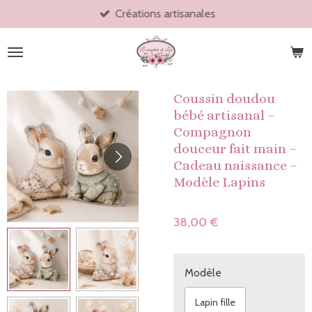
Créations artisanales
Passer
au
contenu
principal
Coussin doudou
bébé artisanal –
Compagnon
douceur fait main –
Cadeau naissance –
Modèle Lapins
38,00 €
Modèle
Lapin fille