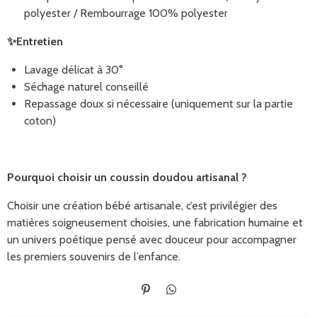
polyester / Rembourrage 100% polyester
✨
Entretien
Lavage délicat à 30°
Séchage naturel conseillé
Repassage doux si nécessaire (uniquement sur la partie
coton)
Pourquoi choisir un coussin doudou artisanal ?
Choisir une création bébé artisanale, c’est privilégier des
matières soigneusement choisies, une fabrication humaine et
un univers poétique pensé avec douceur pour accompagner
les premiers souvenirs de l’enfance.
É
P
p
a
i
r