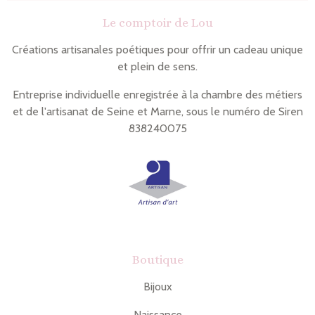
n
t
Le comptoir de Lou
g
a
l
g
e
e
Créations artisanales poétiques pour offrir un cadeau unique
r
r
et plein de sens.
Entreprise individuelle enregistrée à la chambre des métiers
et de l'artisanat de Seine et Marne, sous le numéro de Siren
838240075
Boutique
Bijoux
Naissance