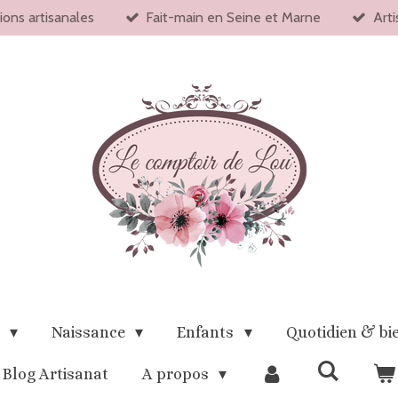
ions artisanales
Fait-main en Seine et Marne
Arti
x
Naissance
Enfants
Quotidien & bi
Blog Artisanat
A propos