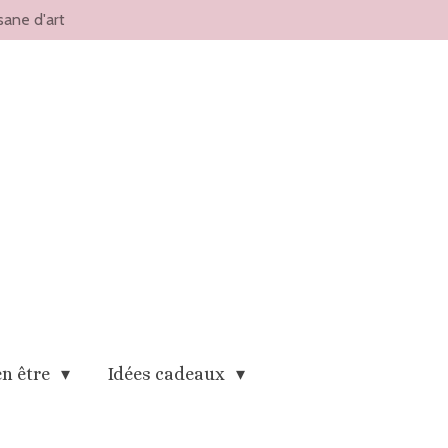
sane d'art
en être
Idées cadeaux