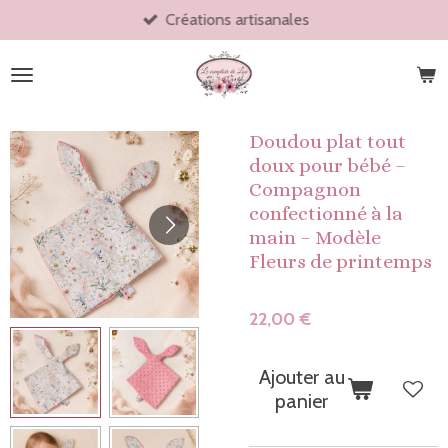
Créations artisanales
Passer
au
contenu
principal
Doudou plat tout
doux pour bébé –
Compagnon
confectionné à la
main – Modèle
Fleurs de printemps
22,00 €
Ajouter au
panier