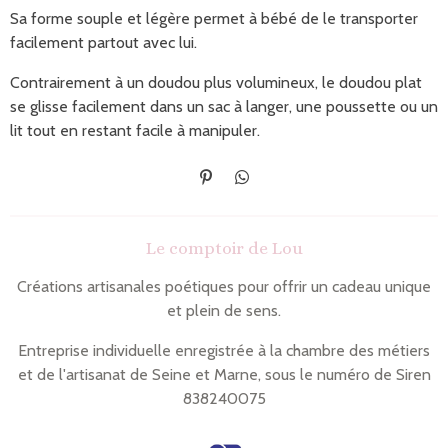
Sa forme souple et légère permet à bébé de le transporter
facilement partout avec lui.
Contrairement à un doudou plus volumineux, le doudou plat
se glisse facilement dans un sac à langer, une poussette ou un
lit tout en restant facile à manipuler.
É
P
p
a
i
r
n
t
Le comptoir de Lou
g
a
l
g
e
e
Créations artisanales poétiques pour offrir un cadeau unique
r
r
et plein de sens.
Entreprise individuelle enregistrée à la chambre des métiers
et de l'artisanat de Seine et Marne, sous le numéro de Siren
838240075