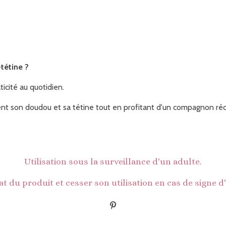
tétine ?
icité au quotidien.
ent son doudou et sa tétine tout en profitant d'un compagnon r
Utilisation sous la surveillance d'un adulte.
tat du produit et cesser son utilisation en cas de signe d
É
p
i