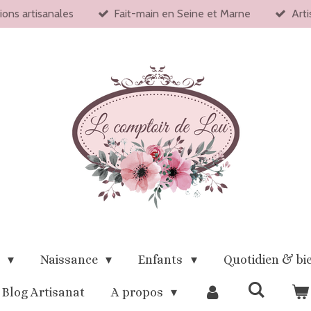
ions artisanales
Fait-main en Seine et Marne
Arti
x
Naissance
Enfants
Quotidien & bi
Blog Artisanat
A propos