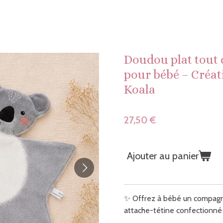
Doudou plat tout 
pour bébé – Créat
Koala
27,50 €
Ajouter au panier
✨ Offrez à bébé un compagn
attache-tétine confectionné 