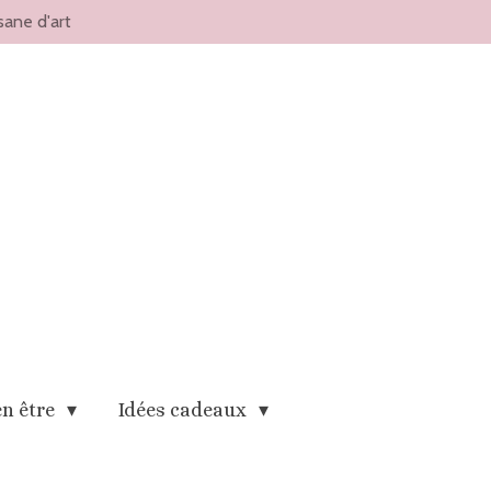
sane d'art
en être
Idées cadeaux