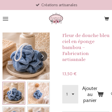
Créations artisanales
Passer
au
contenu
principal
Fleur de douche bleu
ciel en éponge
bambou –
Fabrication
artisanale
13,50 €
Ajouter
au
panier