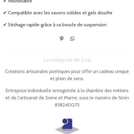
✔ Réutilisable
✔ Compatible avec les savons solides et gels douche
✔ Séchage rapide grâce à sa boucle de suspension
É
P
p
a
i
r
n
t
Le comptoir de Lou
g
a
l
g
e
e
Créations artisanales poétiques pour offrir un cadeau unique
r
r
et plein de sens.
Entreprise individuelle enregistrée à la chambre des métiers
et de l'artisanat de Seine et Marne, sous le numéro de Siren
838240075