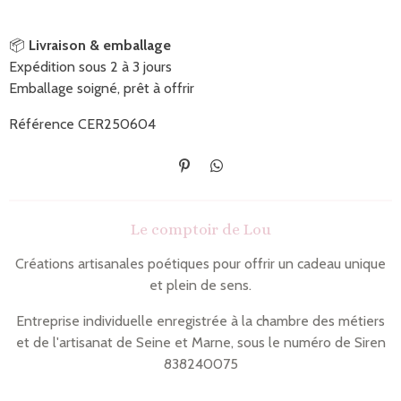
📦
Livraison & emballage
Expédition sous 2 à 3 jours
Emballage soigné, prêt à offrir
Référence CER250604
É
P
p
a
i
r
n
t
Le comptoir de Lou
g
a
l
g
e
e
Créations artisanales poétiques pour offrir un cadeau unique
r
r
et plein de sens.
Entreprise individuelle enregistrée à la chambre des métiers
et de l'artisanat de Seine et Marne, sous le numéro de Siren
838240075