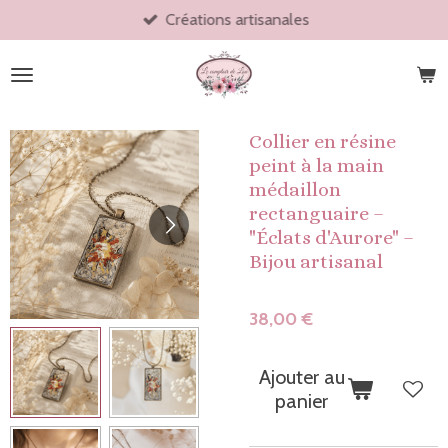
Créations artisanales
Passer
au
contenu
principal
Collier en résine
peint à la main
médaillon
rectanguaire –
"Éclats d'Aurore" –
Bijou artisanal
38,00 €
Ajouter au
panier