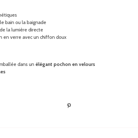
métiques
 le bain ou la baignade
 de la lumière directe
 en verre avec un chiffon doux
emballée dans un
élégant pochon en velours
les
É
p
i
n
g
l
e