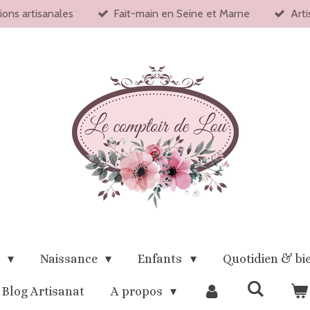
ions artisanales
Fait-main en Seine et Marne
Arti
x
Naissance
Enfants
Quotidien & bi
Blog Artisanat
A propos