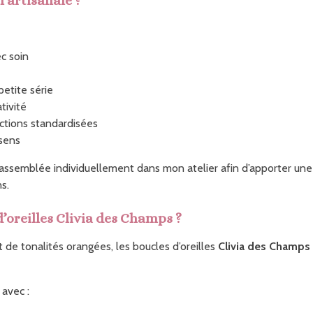
 artisanale ?
ec soin
etite série
tivité
uctions standardisées
 sens
 assemblée individuellement dans mon atelier afin d’apporter une a
s.
’oreilles Clivia des Champs ?
 de tonalités orangées, les boucles d’oreilles
Clivia des Champs
 avec :