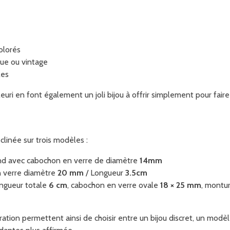
olorés
ue ou vintage
les
euri en font également un joli bijou à offrir simplement pour faire p
clinée sur trois modèles :
nd avec cabochon en verre de diamètre
14mm
 verre diamètre
20 mm
/ Longueur
3.5cm
ngueur totale
6 cm
, cabochon en verre ovale
18 × 25 mm
, montu
ration permettent ainsi de choisir entre un bijou discret, un modèl