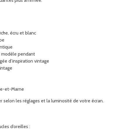
dantes plus affirmée.
êche, écru et blanc
upe
antique
le modèle pendant
e d’inspiration vintage
vintage
ine-et-Marne
 selon les réglages et la luminosité de votre écran.
les d’oreilles :