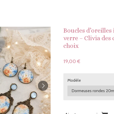
Boucles d’oreilles
verre – Clivia de
choix
19,00 €
Modèle