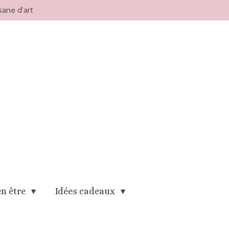
sane d'art
en être
Idées cadeaux