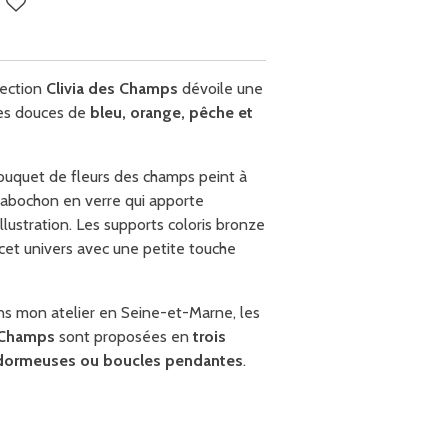
lection
Clivia des Champs
dévoile une
nces douces de
bleu, orange, pêche et
ouquet de fleurs des champs peint à
 cabochon en verre qui apporte
llustration. Les supports coloris bronze
cet univers avec une petite touche
ns mon atelier en Seine-et-Marne, les
s Champs
sont proposées en
trois
, dormeuses ou boucles pendantes
.