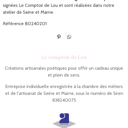
signées Le Comptoir de Lou et sont réalisées dans notre
atelier de Seine et Marne.
Référence BO240201
É
P
p
a
i
r
n
t
Le comptoir de Lou
g
a
l
g
e
e
Créations artisanales poétiques pour offrir un cadeau unique
r
r
et plein de sens.
Entreprise individuelle enregistrée à la chambre des métiers
et de l'artisanat de Seine et Marne, sous le numéro de Siren
838240075