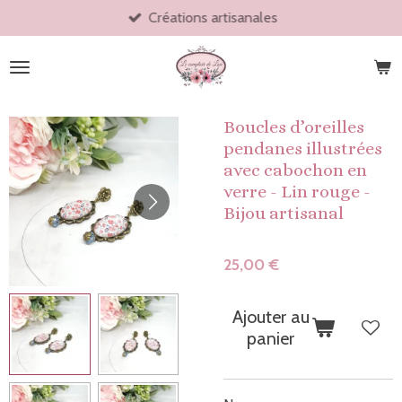
Créations artisanales
Passer
au
contenu
principal
Boucles d’oreilles
pendanes illustrées
avec cabochon en
verre - Lin rouge -
Bijou artisanal
25,00 €
Ajouter au
panier