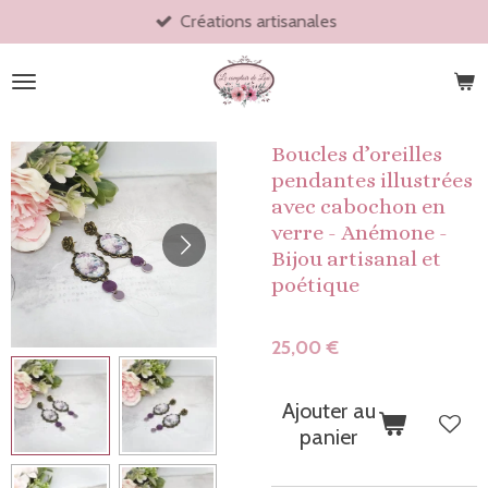
Créations artisanales
Passer
au
contenu
principal
Boucles d’oreilles
pendantes illustrées
avec cabochon en
verre - Anémone -
Bijou artisanal et
poétique
25,00 €
Ajouter au
panier