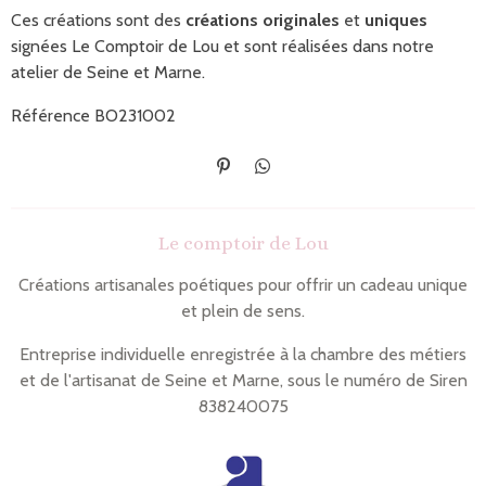
Ces créations sont des
créations originales
et
uniques
signées Le Comptoir de Lou et sont réalisées dans notre
atelier de Seine et Marne.
Référence BO231002
É
P
p
a
i
r
n
t
Le comptoir de Lou
g
a
l
g
e
e
Créations artisanales poétiques pour offrir un cadeau unique
r
r
et plein de sens.
Entreprise individuelle enregistrée à la chambre des métiers
et de l'artisanat de Seine et Marne, sous le numéro de Siren
838240075