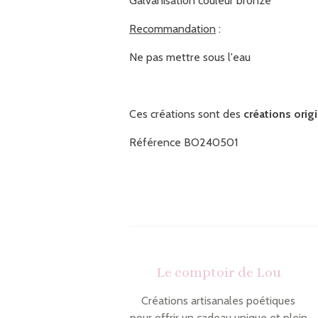
Galvanisation couleur bronze
Recommandation
:
Ne pas mettre sous l'eau
Ces créations sont des
créations orig
Référence
BO240501
Le comptoir de Lou
Créations artisanales poétiques
pour offrir un cadeau unique et plein