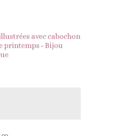
 illustrées avec cabochon
de printemps - Bijou
que