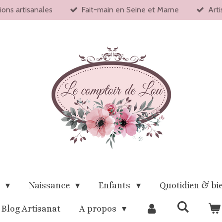
ions artisanales
Fait-main en Seine et Marne
Arti
x
Naissance
Enfants
Quotidien & bi
Blog Artisanat
A propos