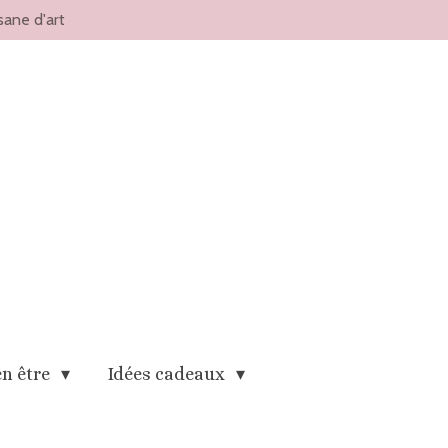
sane d'art
en être
Idées cadeaux