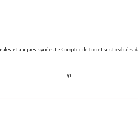
inales
et
uniques
signées Le Comptoir de Lou et sont réalisées d
É
p
i
n
g
l
e
r