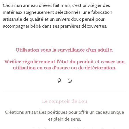
Choisir un anneau d'éveil fait main, c'est privilégier des
matériaux soigneusement sélectionnés, une fabrication
artisanale de qualité et un univers doux pensé pour
accompagner bébé dans ses premières découvertes.
Utilisation sous la surveillance d'un adulte.
Vérifier régulièrement l'état du produit et cesser son
utilisation en cas d'usure ou de détérioration.
É
P
p
a
i
r
n
t
Le comptoir de Lou
g
a
l
g
e
e
Créations artisanales poétiques pour offrir un cadeau unique
r
r
et plein de sens.