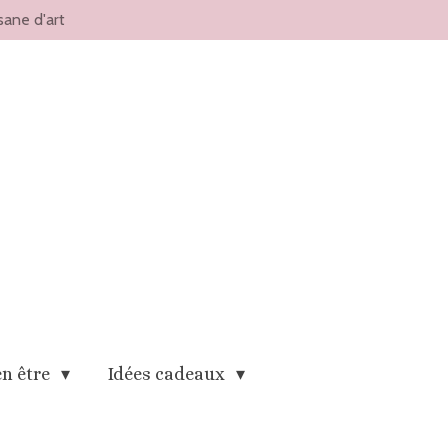
sane d'art
en être
Idées cadeaux