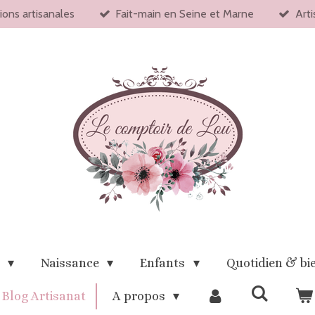
ions artisanales
Fait-main en Seine et Marne
Arti
x
Naissance
Enfants
Quotidien & bi
Blog Artisanat
A propos